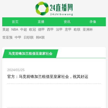
首页
直播
资讯
录像
英超
NBA
中超
欧冠
德甲
西甲
法甲
意甲
欧联
亚洲杯
重要赛事
世亚预
中甲
日职联
韩K联
马竞前锋加兰租借至皇家社会
2024/01/25
官方：马竞前锋加兰租借至皇家社会，祝其好运