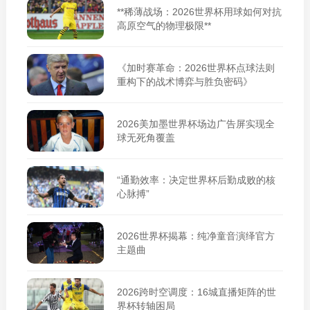
**稀薄战场：2026世界杯用球如何对抗
高原空气的物理极限**
《加时赛革命：2026世界杯点球法则
重构下的战术博弈与胜负密码》
2026美加墨世界杯场边广告屏实现全
球无死角覆盖
“通勤效率：决定世界杯后勤成败的核
心脉搏”
2026世界杯揭幕：纯净童音演绎官方
主题曲
2026跨时空调度：16城直播矩阵的世
界杯转轴困局