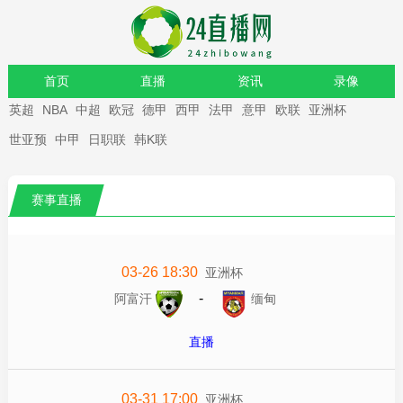
首页
直播
资讯
录像
英超
NBA
中超
欧冠
德甲
西甲
法甲
意甲
欧联
亚洲杯
重要赛事
世亚预
中甲
日职联
韩K联
赛事直播
03-26 18:30
亚洲杯
-
阿富汗
缅甸
直播
03-31 17:00
亚洲杯