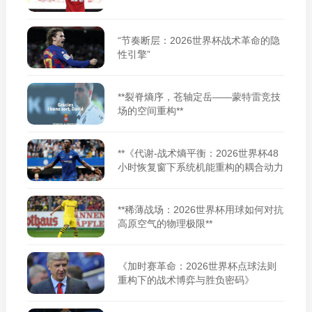
“节奏断层：2026世界杯战术革命的隐
性引擎”
**裂脊熵序，苍轴定岳——蒙特雷竞技
场的空间重构**
**《代谢-战术熵平衡：2026世界杯48
小时恢复窗下系统机能重构的耦合动力
学》**
**稀薄战场：2026世界杯用球如何对抗
高原空气的物理极限**
《加时赛革命：2026世界杯点球法则
重构下的战术博弈与胜负密码》