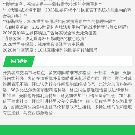
**裂脊熵序，苍轴定岳——蒙特雷竞技场的空间重构**
**《代谢-战术熵平衡：2026世界杯48小时恢复窗下系统机能重构的耦
合动力学》**
**稀薄战场：2026世界杯用球如何对抗高原空气的物理极限**
《加时赛革命：2026世界杯点球法则重构下的战术博弈与胜负密码》
2026美加墨世界杯场边广告屏实现全球无死角覆盖
“通勤效率：决定世界杯后勤成败的核心脉搏”
2026世界杯揭幕：纯净童音演绎官方主题曲
2026跨时空调度：16城直播矩阵的世界杯转轴困局
热门标签
开拓者成交易市场焦点
多支球队瞄准布罗格登
开拓者
火箭
火箭
寻内线补强
火箭在加福德外又将瞄准马刺球员布歇
拜仁
拜仁对戴
维斯表现不满
拜仁认为转会传闻影响戴维斯心态
比达尔加盟科洛科
洛
36岁比达尔免签加盟科洛科洛
格拉纳达接近租借曼联边锋佩利
斯特里
曼联边锋佩利斯特里
马竞前锋加兰租借至皇家社会
加兰租
借至皇家社会
拜仁引进特里皮尔交易取消
纽卡坚称特里皮尔为非卖
品
曾接近离队的多特边锋马伦和曼联有过接触
多特边锋马伦和曼联
有过接触
马克西感激哈登